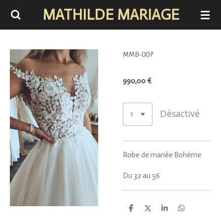
MATHILDE MARIAGE
Passer
au
contenu
principal
MMB-007
990,00 €
Désactivé
Robe de mariée Bohème
Du 32 au 56
P
P
P
P
a
a
a
a