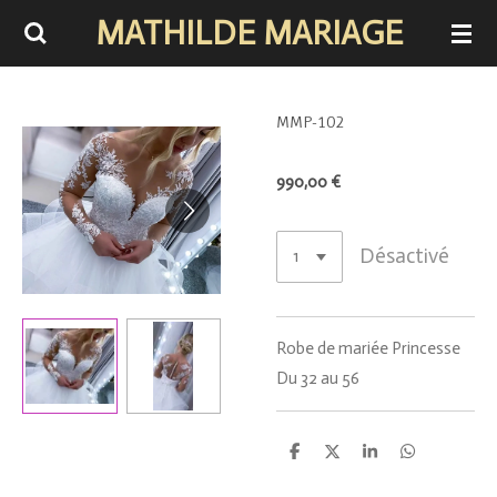
MATHILDE MARIAGE
Passer
au
contenu
principal
MMP-102
990,00 €
Désactivé
Robe de mariée Princesse
Du 32 au 56
P
P
P
P
a
a
a
a
r
r
r
r