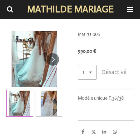
MATHILDE MARIAGE
Passer
au
contenu
principal
MMPU-006
990,00 €
Désactivé
Modèle unique T.36/38
P
P
P
P
a
a
a
a