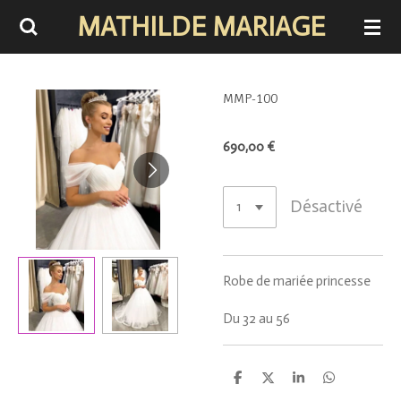
MATHILDE MARIAGE
Passer
au
contenu
principal
MMP-100
690,00 €
Désactivé
Robe de mariée princesse
Du 32 au 56
P
P
P
P
a
a
a
a